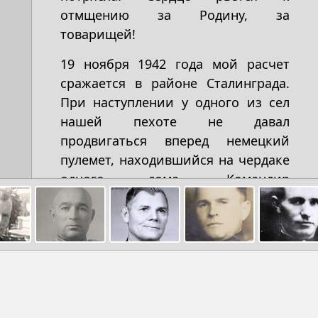
отмщению за Родину, за
товарищей!
19 ноября 1942 года мой расчет
сражается в районе Сталинграда.
При наступлении у одного из сел
нашей пехоте не давал
продвигаться вперед немецкий
пулемет, находившийся на чердаке
одного дома. Командир
минометной батареи поручил
уничтожить этот пулемет моему
расчету. С этой задачей мы
справились. Пехота пошла в
наступление, заняла село, а я был
представлен к наградам – к
медалям «За боевые заслуги», «За