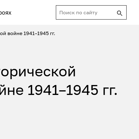
роях
й войне 1941–1945 гг.
торической
не 1941–1945 гг.