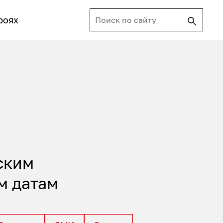
роях
ским
м датам